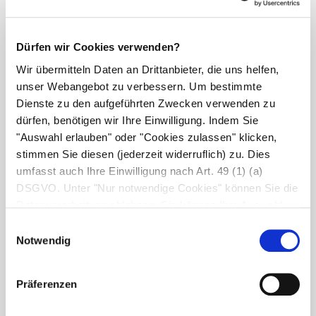
Zahlungsweise
Bequem per Bankeinzug.
Dürfen wir Cookies verwenden?
Daten sind bekannt
Wir übermitteln Daten an Drittanbieter, die uns helfen,
per Überweisung
unser Webangebot zu verbessern. Um bestimmte
Dienste zu den aufgeführten Zwecken verwenden zu
Das Angebot wendet sich ausschließlich an Apotheken-
Inhaber/-Leiter im Zusammenhang mit der Führung einer
dürfen, benötigen wir Ihre Einwilligung. Indem Sie
Apotheke. Die Mindestvertragslaufzeit beträgt 24 Monate.
"Auswahl erlauben" oder "Cookies zulassen" klicken,
Nach Ablauf der Mindestvertragslaufzeit kann der Vertrag
stimmen Sie diesen (jederzeit widerruflich) zu. Dies
mit einer Frist von 4 Wochen zum Monatsende gekündigt
umfasst auch Ihre Einwilligung nach Art. 49 (1) (a)
werden. Die Jahresrechnung erhalten Sie nach der
DSGVO. Unter "Nur notwendige Cookies" können Sie die
Einrichtung Ihrer Produkte.
Datenverarbeitung ablehnen. Sie können Ihre Auswahl
jederzeit unter "Privatsphäre“ am Seitenende ändern.
Einwilligungsauswahl
Ich akzeptiere die
Allgemeinen
Notwendig
Geschäftsbedingungen (AGB)
und habe
die
Hinweise zum Datenschutz
zur Kenntnis
genommen.
Präferenzen